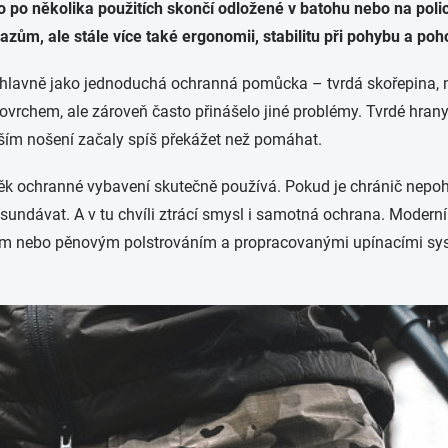
o po několika použitích skončí odložené v batohu nebo na polic
azům, ale stále více také ergonomii, stabilitu při pohybu a po
 hlavně jako jednoduchá ochranná pomůcka – tvrdá skořepina, n
vrchem, ale zároveň často přinášelo jiné problémy. Tvrdé hrany 
lším nošení začaly spíš překážet než pomáhat.
ověk ochranné vybavení skutečně používá. Pokud je chránič nep
 sundávat. A v tu chvíli ztrácí smysl i samotná ochrana. Modern
vým nebo pěnovým polstrováním a propracovanými upínacími systém