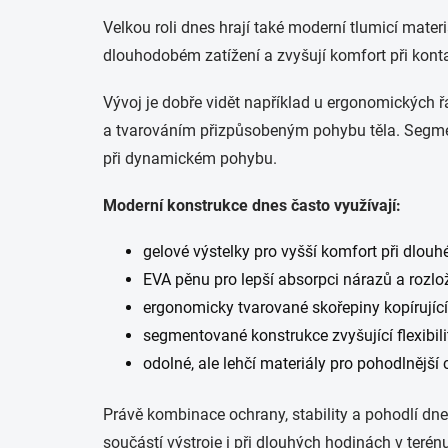
Velkou roli dnes hrají také moderní tlumicí mater
dlouhodobém zatížení a zvyšují komfort při konta
Vývoj je dobře vidět například u ergonomických 
a tvarováním přizpůsobeným pohybu těla. Segment
při dynamickém pohybu.
Moderní konstrukce dnes často využívají:
gelové výstelky pro vyšší komfort při dlouh
EVA pěnu pro lepší absorpci nárazů a rozlo
ergonomicky tvarované skořepiny kopírující
segmentované konstrukce zvyšující flexibili
odolné, ale lehčí materiály pro pohodlnější
Právě kombinace ochrany, stability a pohodlí dne
součástí výstroje i při dlouhých hodinách v terén