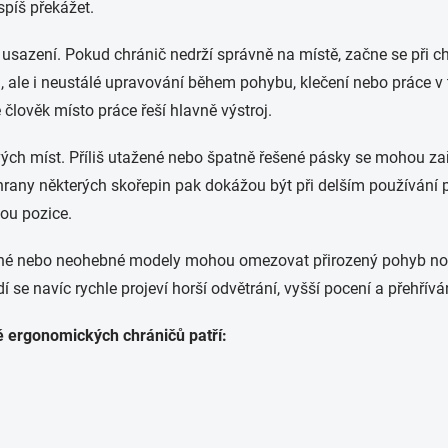
spíš překážet.
í usazení. Pokud chránič nedrží správně na místě, začne se př
a, ale i neustálé upravování během pohybu, klečení nebo práce 
člověk místo práce řeší hlavně výstroj.
vých míst. Příliš utažené nebo špatně řešené pásky se mohou z
 hrany některých skořepin pak dokážou být při delším používání 
ou pozice.
tuhé nebo neohebné modely mohou omezovat přirozený pohyb nohy
í se navíc rychle projeví horší odvětrání, vyšší pocení a přehříván
ě ergonomických chráničů patří: