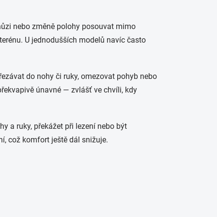
i chůzi nebo změně polohy posouvat mimo
v terénu. U jednodušších modelů navíc často
ařezávat do nohy či ruky, omezovat pohyb nebo
překvapivě únavné — zvlášť ve chvíli, kdy
 a ruky, překážet při lezení nebo být
í, což komfort ještě dál snižuje.