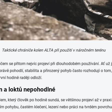
Taktické chrániče kolen ALTA
při použití v náročném terénu
m se přitom nejvíc projeví při dlouhodobém používání. Ať už jd
právě pohodlí, stabilita a přirozený pohyb často rozhodují o tom,
vní hodině raději odloží.
n a loktů nepohodlné
m, který člověk po hodině sundá, se většinou projeví až v pra
ším pohybu, častém klečení, lezení nebo práci na tvrdém povrchu.