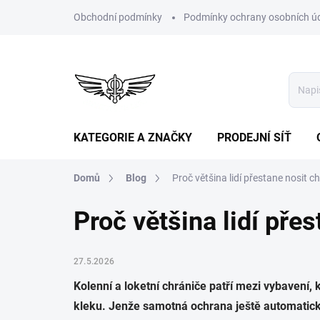
Přejít
Obchodní podmínky
Podmínky ochrany osobních ú
na
obsah
KATEGORIE A ZNAČKY
PRODEJNÍ SÍŤ
Domů
Blog
Proč většina lidí přestane nosit c
Proč většina lidí pře
27.5.2026
Kolenní a loketní chrániče patří mezi vybavení, k
kleku. Jenže samotná ochrana ještě automaticky