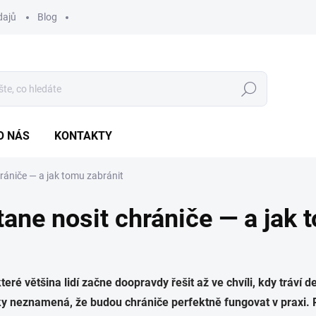
dajů
Blog
Hledat
O NÁS
KONTAKTY
hrániče — a jak tomu zabránit
stane nosit chrániče — a jak 
teré většina lidí začne doopravdy řešit až ve chvíli, kdy tráví 
 neznamená, že budou chrániče perfektně fungovat v praxi. Pok