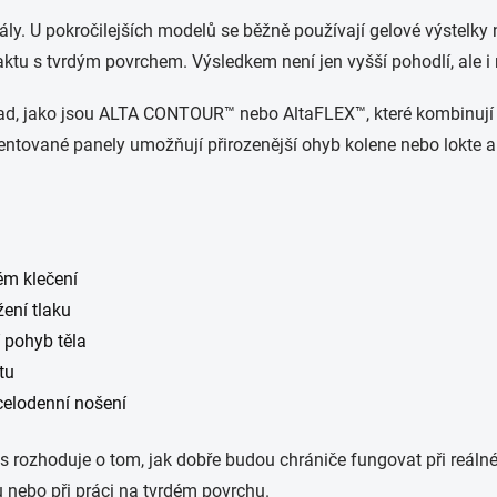
iály. U pokročilejších modelů se běžně používají gelové výstelky 
ktu s tvrdým povrchem. Výsledkem není jen vyšší pohodlí, ale i
řad, jako jsou ALTA CONTOUR™ nebo AltaFLEX™, které kombinují o
ované panely umožňují přirozenější ohyb kolene nebo lokte a p
ém klečení
žení tlaku
 pohyb těla
tu
 celodenní nošení
s rozhoduje o tom, jak dobře budou chrániče fungovat při reálné
u nebo při práci na tvrdém povrchu.