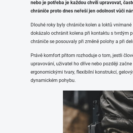
nebo je potřeba je každou chvíli upravovat, čast
chrániče proto dnes neřeší jen odolnost vůči nár
Dlouhé roky byly chrániče kolen a loktů vnímané
dokázalo ochránit kolena při kontaktu s tvrdým po
chrániče se posouvaly při změně polohy a při de
Právě komfort přitom rozhoduje o tom, jestli čl
upravování, uživatel ho dříve nebo později začne
ergonomickými tvary, flexibilní konstrukcí, gelo
dynamickém pohybu.