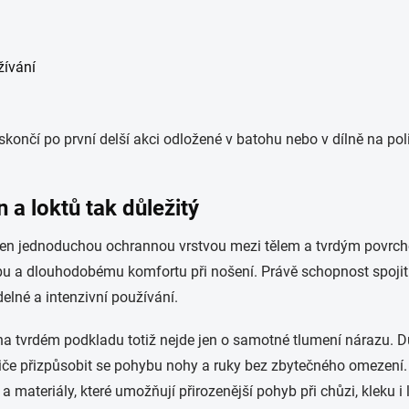
žívání
ončí po první delší akci odložené v batohu nebo v dílně na polic
 a loktů tak důležitý
jen jednoduchou ochrannou vrstvou mezi tělem a tvrdým povrche
 a dlouhodobému komfortu při nošení. Právě schopnost spojit 
elné a intenzivní používání.
na tvrdém podkladu totiž nejde jen o samotné tlumení nárazu. Dů
niče přizpůsobit se pohybu nohy a ruky bez zbytečného omezení.
 materiály, které umožňují přirozenější pohyb při chůzi, kleku i 