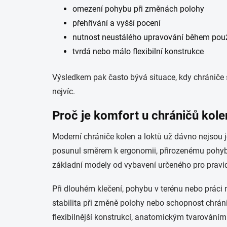
omezení pohybu při změnách polohy
přehřívání a vyšší pocení
nutnost neustálého upravování během pou
tvrdá nebo málo flexibilní konstrukce
Výsledkem pak často bývá situace, kdy chrániče sk
nejvíc.
Proč je komfort u chráničů kolen
Moderní chrániče kolen a loktů už dávno nejsou 
posunul směrem k ergonomii, přirozenému pohybu
základní modely od vybavení určeného pro pravid
Při dlouhém klečení, pohybu v terénu nebo práci 
stabilita při změně polohy nebo schopnost chrá
flexibilnější konstrukcí, anatomickým tvarováním a