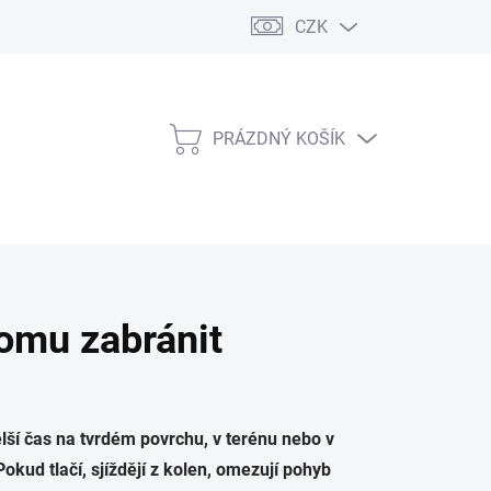
CZK
PRÁZDNÝ KOŠÍK
NÁKUPNÍ
KOŠÍK
tomu zabránit
delší čas na tvrdém povrchu, v terénu nebo v
ud tlačí, sjíždějí z kolen, omezují pohyb