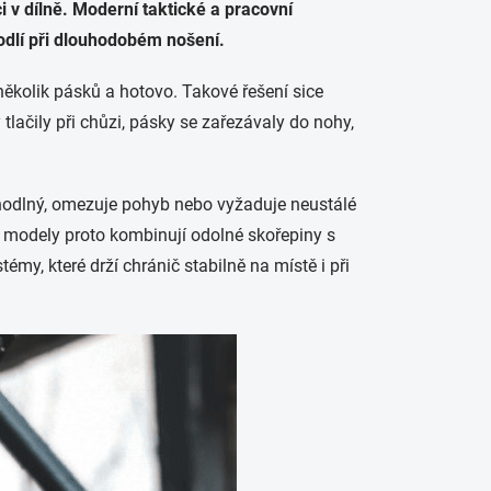
i v dílně. Moderní taktické a pracovní
hodlí při dlouhodobém nošení.
ěkolik pásků a hotovo. Takové řešení sice
tlačily při chůzi, pásky se zařezávaly do nohy,
ohodlný, omezuje pohyb nebo vyžaduje neustálé
í modely proto kombinují odolné skořepiny s
y, které drží chránič stabilně na místě i při