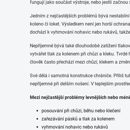
fungují jako součást výstroje, nebo jestli začnou 
Jedním z nejčastějších problémů bývá nestabiln
koleno či loket. Výsledkem není jen horší ochran
dochází k vyhrnování nohavic nebo rukávů, takže 
Nepříjemné bývá také dlouhodobé zatížení tlako
vytvářet tlak za kolenem při chůzi a kleku. Tvrdé
člověk často přechází mezi chůzí, klekem a změn
Své dělá i samotná konstrukce chrániče. Příliš 
nepříjemné při delším nošení. V teplejším prostřed
Mezi nejčastější problémy levnějších nebo mén
posouvání při chůzi, běhu nebo klečení
zařezávání pásků a tlak za kolenem
vyhrnování nohavic nebo rukávů