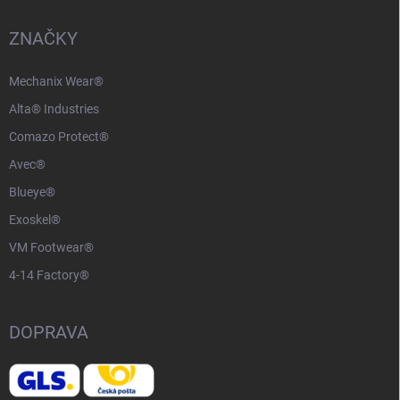
ZNAČKY
Mechanix Wear®
Alta® Industries
Comazo Protect®
Avec®
Blueye®
Exoskel®
VM Footwear®
4-14 Factory®
DOPRAVA