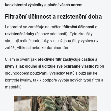
konzistentní výsledky a plnění všech norem
.
Filtrační účinnost a rezistenční doba
Laboratoř se zaměřuje na měření
filtrační účinnosti
a
rezistenční doby
(časové odolnosti). Tyto zkoušky
simulují reálné podmínky, v nichž jsou filtry vystaveny
zátěži, vlhkosti nebo kontaminantům.
Cílem je ověřit,
jak efektivně filtr zachycuje částice a
plyny
a
jak dlouho si udržuje své ochranné vlastnosti
při
dlouhodobém používání. Výsledky testů slouží jak ke
kontrole kvality, tak k podpoře vývoje nových typů filtrů a
materiálů.