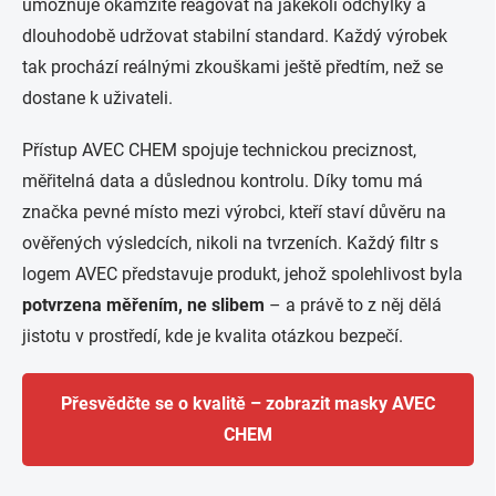
umožňuje okamžitě reagovat na jakékoli odchylky a
dlouhodobě udržovat stabilní standard. Každý výrobek
tak prochází reálnými zkouškami ještě předtím, než se
dostane k uživateli.
Přístup AVEC CHEM spojuje technickou preciznost,
měřitelná data a důslednou kontrolu. Díky tomu má
značka pevné místo mezi výrobci, kteří staví důvěru na
ověřených výsledcích, nikoli na tvrzeních. Každý filtr s
logem AVEC představuje produkt, jehož spolehlivost byla
potvrzena měřením, ne slibem
– a právě to z něj dělá
jistotu v prostředí, kde je kvalita otázkou bezpečí.
Přesvědčte se o kvalitě – zobrazit masky AVEC
CHEM