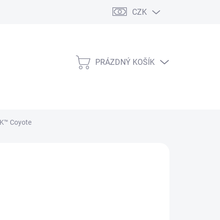
CZK
PRÁZDNÝ KOŠÍK
NÁKUPNÍ
KOŠÍK
OK™ Coyote