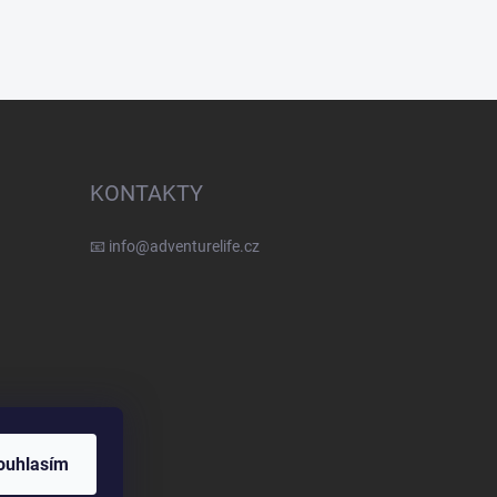
KONTAKTY
📧
info@adventurelife.cz
ouhlasím