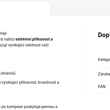
mají
Dop
rá nabízí
extrémní přilnavost a
ují vynikající odolnost vůči
Katego
 chráničů
Záruk
nikající přilnavost, trvanlivost a
EAN
:
u po kompresi poskytuje pevnou a