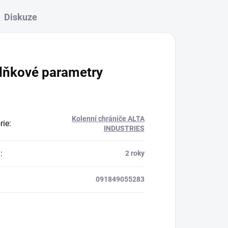
Diskuze
lňkové parametry
Kolenní chrániče ALTA
rie
:
INDUSTRIES
a
:
2 roky
091849055283