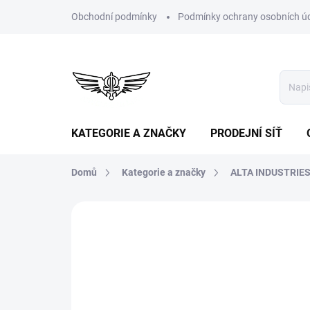
Přejít
Obchodní podmínky
Podmínky ochrany osobních ú
na
obsah
KATEGORIE A ZNAČKY
PRODEJNÍ SÍŤ
Domů
Kategorie a značky
ALTA INDUSTRIES
Neohodnoceno
Podrobnosti hodn