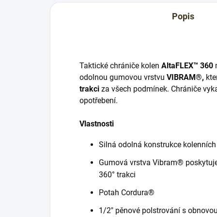
Popis
Taktické chrániče kolen
AltaFLEX™ 360
odolnou gumovou vrstvu
VIBRAM®,
kte
trakci
za všech podmínek. Chrániče vykaz
opotřebení.
Vlastnosti
Silná odolná konstrukce kolenních
Gumová vrstva Vibram® poskytuje vy
360° trakci
Potah Cordura®
1/2" pěnové polstrování s obnovo