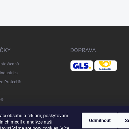
ČKY
DOPRAVA
nix Wear®
Industries
o Protect®
®
e®
el®
zaci obsahu a reklam, poskytování
otwear®
Odmítnout
S
lních médií a analýze naší
Factory®
i využíváme soubory cookies. Více