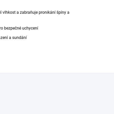
í vlhkost a zabraňuje pronikání špíny a
pro bezpečné uchycení
azení a sundání