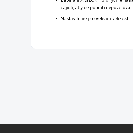
Zapínání AltaLOK™ pro rychlé nas
zajistí, aby se popruh nepovoloval
Nastavitelné pro většinu velikostí
Z