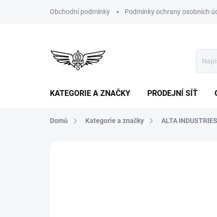
Přejít
Obchodní podmínky
Podmínky ochrany osobních ú
na
obsah
KATEGORIE A ZNAČKY
PRODEJNÍ SÍŤ
Domů
Kategorie a značky
ALTA INDUSTRIES
Neohodnoceno
Podrobnosti hodn