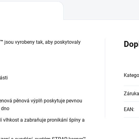
T™
jsou vyrobeny tak, aby poskytovaly
Dop
Katego
ásti
Záruk
enová pěnová výplň poskytuje pevnou
a dno
EAN
:
í vlhkost a zabraňuje pronikání špíny a