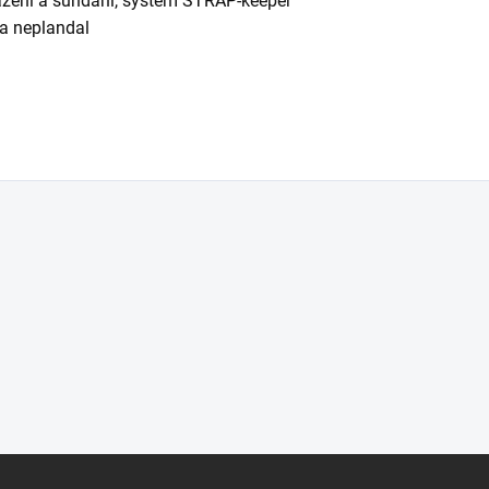
azení a sundání, systém STRAP-keeper™
 a neplandal