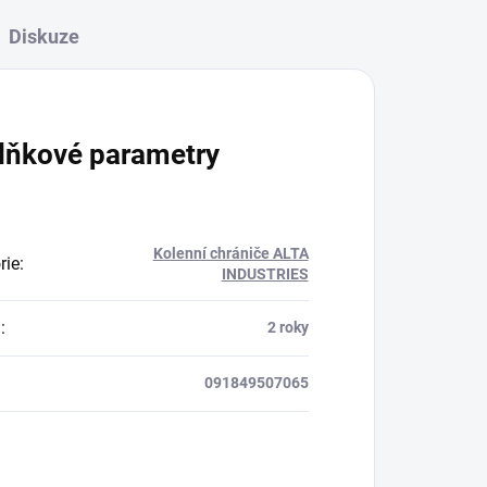
Diskuze
lňkové parametry
Kolenní chrániče ALTA
rie
:
INDUSTRIES
a
:
2 roky
091849507065