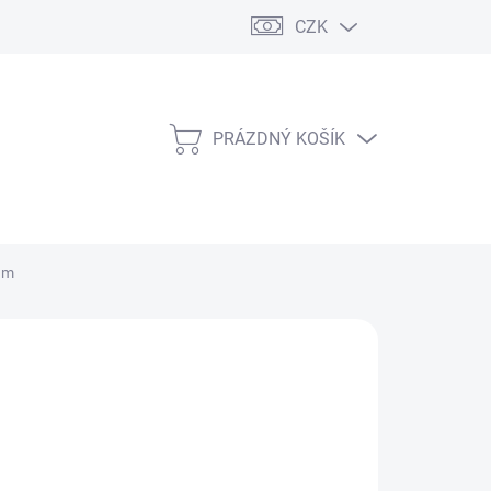
CZK
PRÁZDNÝ KOŠÍK
NÁKUPNÍ
KOŠÍK
am