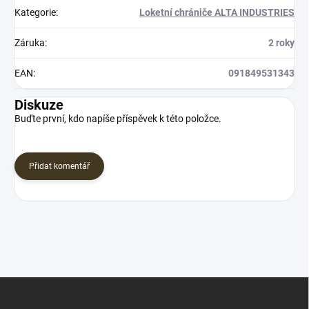
Kategorie
:
Loketní chrániče ALTA INDUSTRIES
Záruka
:
2 roky
EAN
:
091849531343
Diskuze
Buďte první, kdo napíše příspěvek k této položce.
Přidat komentář
Z
á