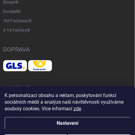
Blueye®
Exoskel®
VM Footwear®
4-14 Factory®
DOPRAVA
KONTAKTY
K personalizaci obsahu a reklam, poskytování funkcí
sociálních médií a analýze naší návštěvnosti využíváme
📧
info@adventurelife.cz
soubory cookies. Více informací
zde
.
Nastavení