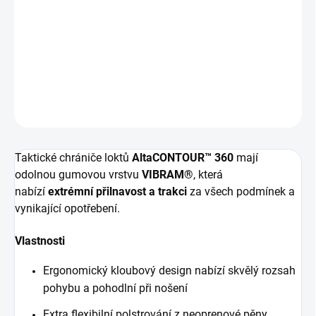
DORUČENÍ
−
+
Přidat do košíku
DETAILNÍ INFORMACE
ZEPTAT SE
HLÍDAT
Taktické chrániče loktů
AltaCONTOUR™ 360
mají
odolnou gumovou vrstvu
VIBRAM®
, která
nabízí
extrémní přilnavost a trakci
za všech podmínek a
vynikající opotřebení.
Vlastnosti
Ergonomický kloubový design nabízí skvělý rozsah
pohybu a pohodlní při nošení
Extra flexibilní polstrování z neoprenové pěny