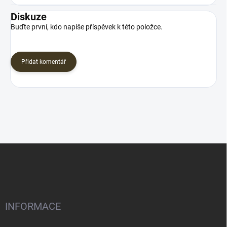
Diskuze
Buďte první, kdo napíše příspěvek k této položce.
Přidat komentář
Z
á
p
a
t
í
INFORMACE