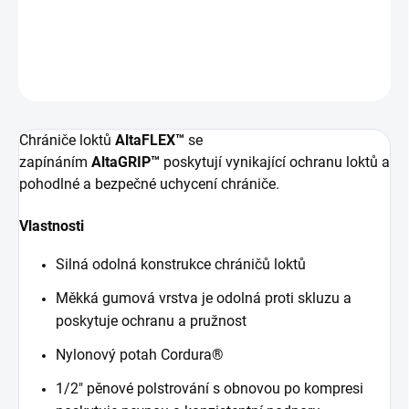
DORUČENÍ
DETAILNÍ INFORMACE
ZEPTAT SE
HLÍDAT
Chrániče loktů
AltaFLEX™
se
zapínáním
AltaGRIP™
poskytují vynikající ochranu loktů a
pohodlné a bezpečné uchycení chrániče.
Vlastnosti
Silná odolná konstrukce chráničů loktů
Měkká gumová vrstva je odolná proti skluzu a
poskytuje ochranu a pružnost
Nylonový potah Cordura®
1/2" pěnové polstrování s obnovou po kompresi