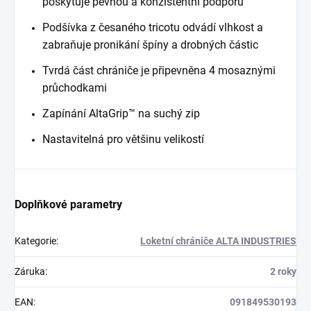
poskytuje pevnou a konzistentní podporu
Podšívka z česaného tricotu odvádí vlhkost a
zabraňuje pronikání špíny a drobných částic
Tvrdá část chrániče je připevněna 4 mosaznými
průchodkami
Zapínání AltaGrip™ na suchý zip
Nastavitelná pro většinu velikostí
Doplňkové parametry
Kategorie
:
Loketní chrániče ALTA INDUSTRIES
Záruka
:
2 roky
EAN
:
091849530193