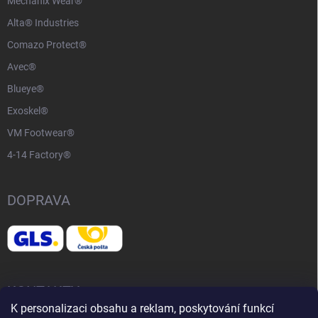
Mechanix Wear®
Alta® Industries
Comazo Protect®
Avec®
Blueye®
Exoskel®
VM Footwear®
4-14 Factory®
DOPRAVA
KONTAKTY
K personalizaci obsahu a reklam, poskytování funkcí