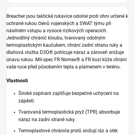
Breacher jsou taktické rukavice odolné proti ohni určené k
ochraně rukou členů vojenských a SWAT týmu při
násilném vstupu a vysoce rizikových operacích.
Jednodílný chránič kloubu, tvarovaný odolným
termoplastickým kaučukem, chrání zadní stranu ruky a
dlaňová vložka D3O® pohlcuje náraz a zároveň snižuje
únavu rukou. Mil-spec FR Nomex® a FR kozí kůže chrání
vaše ruce před působením tepla a plamenem v terénu.
Vlastnosti
Široké zapínání zajišťuje bezpečné uchycení na
zápěstí.
Tvarovaná termoplastická pryž (TPR) absorbuje
náraz na zadní straně ruky.
Termoplastové chrániče prstů snižují ráz a otěr.