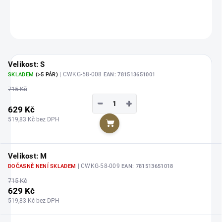
DETAILNÍ INFORMACE
ZEPTAT SE
HLÍDAT
Velikost: S
| CWKG-58-008
SKLADEM
(>5 PÁR)
EAN:
781513651001
715 Kč
−
+
629 Kč
519,83 Kč bez DPH
Do košíku
Velikost: M
| CWKG-58-009
DOČASNĚ NENÍ SKLADEM
EAN:
781513651018
715 Kč
629 Kč
519,83 Kč bez DPH