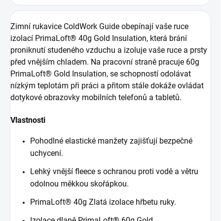
Zimní rukavice ColdWork Guide obepínají vaše ruce
izolací PrimaLoft® 40g Gold Insulation, která brání
proniknutí studeného vzduchu a izoluje vaše ruce a prsty
před vnějším chladem. Na pracovní straně pracuje 60g
PrimaLoft® Gold Insulation, se schopností odolávat
nízkým teplotám při práci a přitom stále dokáže ovládat
dotykové obrazovky mobilních telefonů a tabletů.
Vlastnosti
Pohodlné elastické manžety zajišťují bezpečné
uchycení.
Lehký vnější fleece s ochranou proti vodě a větru
odolnou měkkou skořápkou.
PrimaLoft® 40g Zlatá izolace hřbetu ruky.
Izolace dlaně PrimaLoft® 60g Gold.