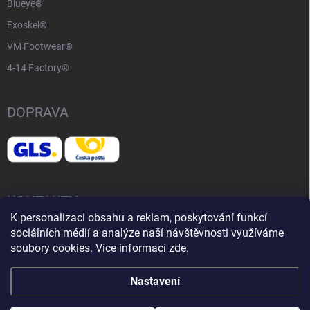
Blueye®
Exoskel®
VM Footwear®
4-14 Factory®
DOPRAVA
KONTAKTY
K personalizaci obsahu a reklam, poskytování funkcí
sociálních médií a analýze naší návštěvnosti využíváme
📧
info@adventurelife.cz
soubory cookies. Více informací
zde
.
Nastavení
Copyright 2026
Adventure Life
. Všechna práva vyhrazena.
Upravit