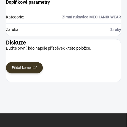
Doplňkové parametry
Kategorie
:
Zimní rukavice MECHANIX WEAR
Záruka
:
2 roky
Diskuze
Buďte první, kdo napíše příspěvek k této položce.
Přidat komentář
Z
á