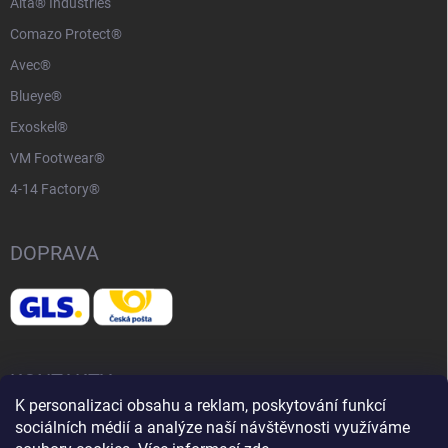
Alta® Industries
Comazo Protect®
Avec®
Blueye®
Exoskel®
VM Footwear®
4-14 Factory®
DOPRAVA
KONTAKTY
K personalizaci obsahu a reklam, poskytování funkcí
sociálních médií a analýze naší návštěvnosti využíváme
📧
info@adventurelife.cz