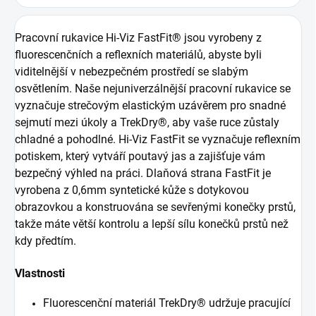
Pracovní rukavice Hi-Viz FastFit® jsou vyrobeny z
fluorescenčních a reflexních materiálů, abyste byli
viditelnější v nebezpečném prostředí se slabým
osvětlením. Naše nejuniverzálnější pracovní rukavice se
vyznačuje strečovým elastickým uzávěrem pro snadné
sejmutí mezi úkoly a TrekDry®, aby vaše ruce zůstaly
chladné a pohodlné. Hi-Viz FastFit se vyznačuje reflexním
potiskem, který vytváří poutavý jas a zajišťuje vám
bezpečný výhled na práci. Dlaňová strana FastFit je
vyrobena z 0,6mm syntetické kůže s dotykovou
obrazovkou a konstruována se sevřenými konečky prstů,
takže máte větší kontrolu a lepší sílu konečků prstů než
kdy předtím.
Vlastnosti
Fluorescenční materiál TrekDry® udržuje pracující