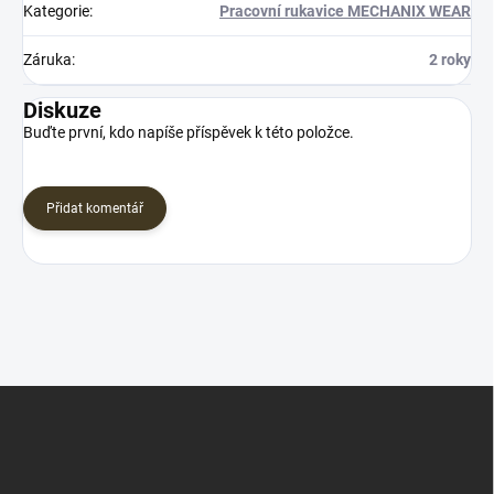
Kategorie
:
Pracovní rukavice MECHANIX WEAR
Záruka
:
2 roky
Diskuze
Buďte první, kdo napíše příspěvek k této položce.
Přidat komentář
Z
á
p
a
t