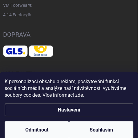
VM Footwear®
4-14 Factory®
DOPRAVA
KONTAKTY
K personalizaci obsahu a reklam, poskytování funkcí
sociálních médií a analýze naší návštěvnosti využíváme
📧
info@adventurelife.cz
soubory cookies. Více informací
zde
.
Nastavení
Copyright 2026
Adventure Life
. Všechna práva vyhrazena.
Upravit
nastavení cookies
Odmítnout
Souhlasím
Vytvořil Shoptet