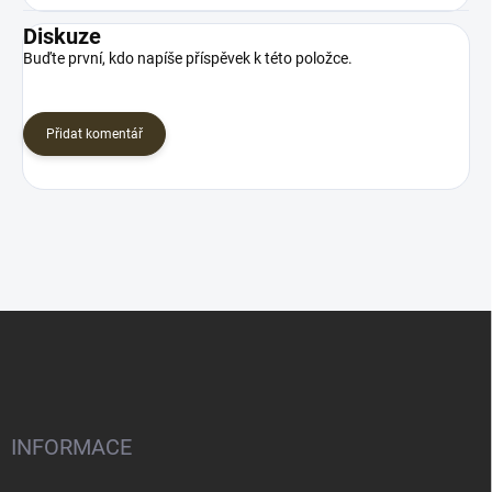
Diskuze
Buďte první, kdo napíše příspěvek k této položce.
Přidat komentář
Z
á
p
a
t
í
INFORMACE