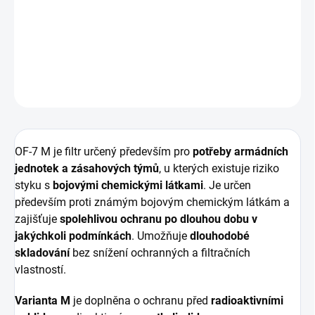
−
+
Přidat do košíku
DETAILNÍ INFORMACE
ZEPTAT SE
HLÍDAT
OF-7 M je filtr určený především pro
potřeby armádních
jednotek a zásahových týmů
, u kterých existuje riziko
styku s
bojovými chemickými látkami
. Je určen
především proti známým bojovým chemickým látkám a
zajišťuje
spolehlivou ochranu po dlouhou dobu v
jakýchkoli podmínkách
. Umožňuje
dlouhodobé
skladování
bez snížení ochranných a filtračních
vlastností.
Varianta M
je doplněna o ochranu před
radioaktivními