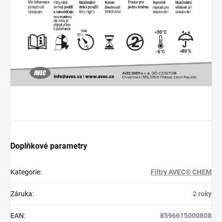
Doplňkové parametry
Kategorie
:
Filtry AVEC® CHEM
Záruka
:
2 roky
EAN
:
8596615000808