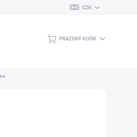
CZK
PRÁZDNÝ KOŠÍK
NÁKUPNÍ
KOŠÍK
lue