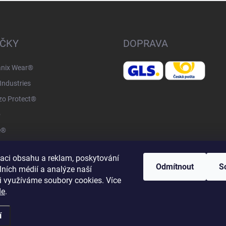
ČKY
DOPRAVA
nix Wear®
Industries
o Protect®
®
e®
el®
zaci obsahu a reklam, poskytování
otwear®
Odmítnout
S
lních médií a analýze naší
Factory®
i využíváme soubory cookies. Více
de
.
í
na.
Upravit nastavení cookies