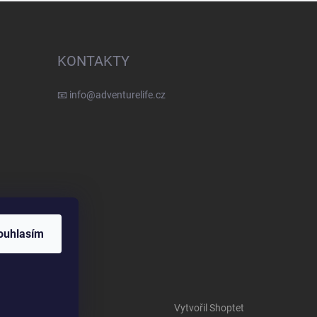
KONTAKTY
📧
info@adventurelife.cz
ouhlasím
Vytvořil Shoptet