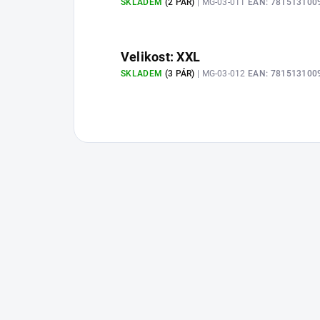
SKLADEM
(2 PÁR)
| MG-03-011
EAN:
781513100
Velikost: XXL
SKLADEM
(3 PÁR)
| MG-03-012
EAN:
781513100