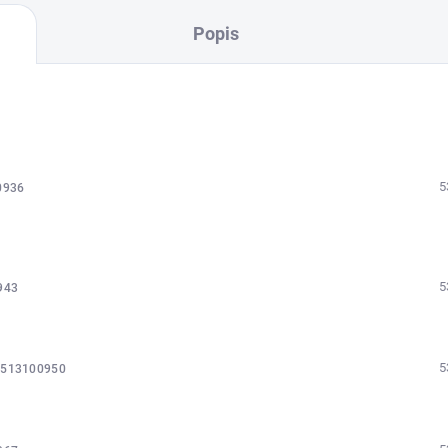
Popis
5
0936
5
943
5
1513100950