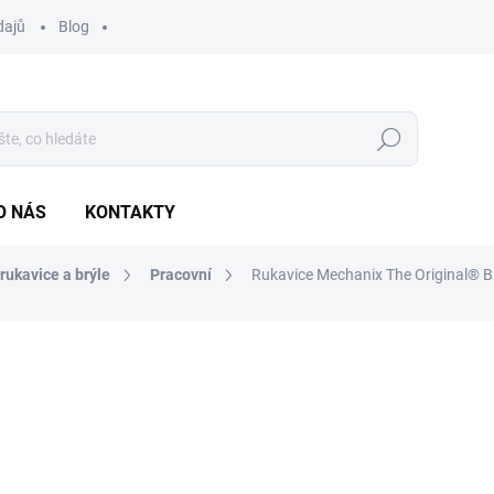
dajů
Blog
Hledat
O NÁS
KONTAKTY
kavice a brýle
Pracovní
Rukavice Mechanix The Original® B
ocení
642 Kč
530,58 Kč bez DPH
Měrná