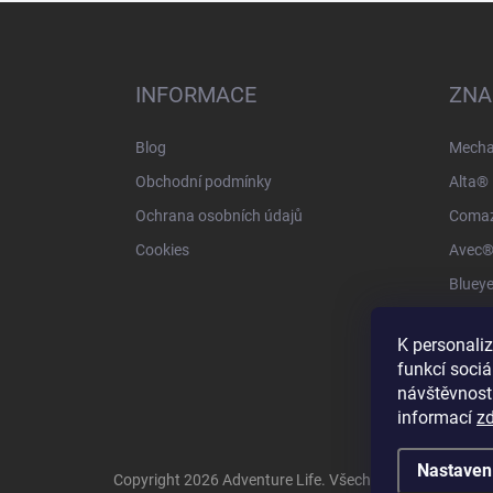
Z
á
p
a
INFORMACE
ZNA
t
í
Blog
Mecha
Obchodní podmínky
Alta® 
Ochrana osobních údajů
Comaz
Cookies
Avec
Bluey
Exosk
K personali
VM Fo
funkcí sociá
4-14 
návštěvnost
informací
z
Nastaven
Copyright 2026
Adventure Life
. Všechna práva vyhraze