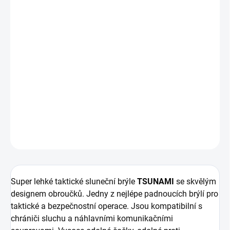
cena:
MOŽNOSTI
DORUČENÍ
−
+
Přidat do košíku
Taktické brýle BLUEYE® TSUNAMI s fotochromatickými čočkami.
Extrémně lehké, odolné a certifikované pro balistickou ochranu
.
Ideální pro akční nasazení.
DETAILNÍ INFORMACE
ZEPTAT SE
HLÍDAT
Super lehké taktické sluneční brýle
TSUNAMI
se skvělým
designem obroučků. Jedny z nejlépe padnoucích brýlí pro
taktické a bezpečnostní operace. Jsou kompatibilní s
chrániči sluchu a náhlavními komunikačními