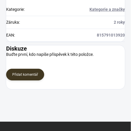
Kategorie
:
Kategorie a značky
Záruka
:
2 roky
EAN
:
815791013920
Diskuze
Buďte první, kdo napíše příspěvek k této položce.
Přidat komentář
Z
á