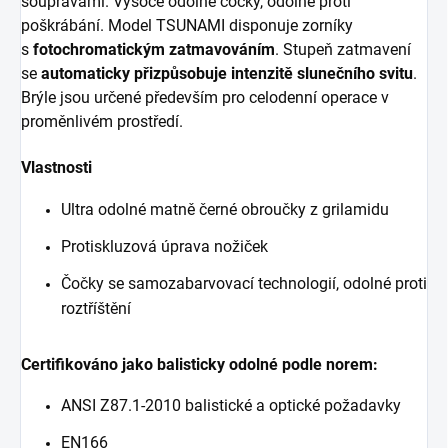
soupravami. Vysoce odolné čočky, odolné proti
poškrábání. Model TSUNAMI disponuje zorníky
s
fotochromatickým zatmavováním
. Stupeň zatmavení
se
automaticky přizpůsobuje intenzitě slunečního svitu
.
Brýle jsou určené především pro celodenní operace v
proměnlivém prostředí.
Vlastnosti
Ultra odolné matně černé obroučky z grilamidu
Protiskluzová úprava nožiček
Čočky se samozabarvovací technologií, odolné proti
roztříštění
Certifikováno jako balisticky odolné podle norem:
ANSI Z87.1-2010 balistické a optické požadavky
EN166