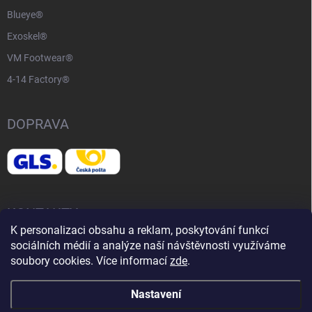
Blueye®
Exoskel®
VM Footwear®
4-14 Factory®
DOPRAVA
KONTAKTY
K personalizaci obsahu a reklam, poskytování funkcí
sociálních médií a analýze naší návštěvnosti využíváme
📧
info@adventurelife.cz
soubory cookies. Více informací
zde
.
Nastavení