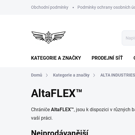
Přejít
Obchodní podmínky
Podmínky ochrany osobních ú
na
obsah
KATEGORIE A ZNAČKY
PRODEJNÍ SÍŤ
Domů
Kategorie a značky
ALTA INDUSTRIES
AltaFLEX™
Chrániče
AltaFLEX™
, jsou k dispozici v různých
vaší práci.
Nejprodávanější