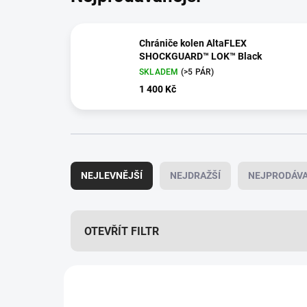
Chrániče kolen AltaFLEX
SHOCKGUARD™ LOK™ Black
SKLADEM
(>5 PÁR)
1 400 Kč
Ř
a
NEJLEVNĚJŠÍ
NEJDRAŽŠÍ
NEJPRODÁVA
z
e
n
í
OTEVŘÍT FILTR
p
r
V
o
ý
d
53010.00
p
u