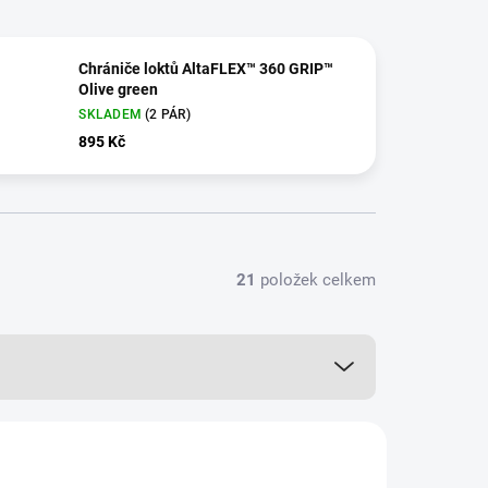
Chrániče loktů AltaFLEX™ 360 GRIP™
Olive green
SKLADEM
(2 PÁR)
895 Kč
21
položek celkem
53010.09