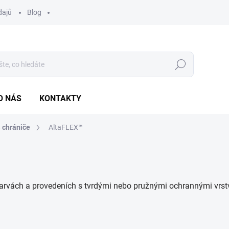
dajů
Blog
Hledat
O NÁS
KONTAKTY
 chrániče
AltaFLEX™
 barvách a provedeních s tvrdými nebo pružnými ochrannými vrst