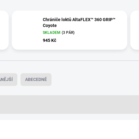
Chrániče loktů AltaFLEX™ 360 GRIP™
Coyote
SKLADEM
(3 PÁR)
945 Kč
NĚJŠÍ
ABECEDNĚ
53010.14